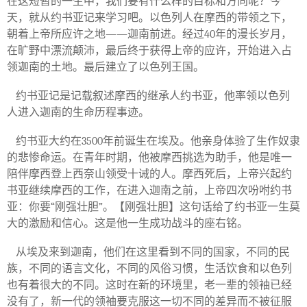
在这短暂的一生中，我们要有什么样的目标和方向呢？今
天，就从约书亚记来学习吧。以色列人在摩西的带领之下，
朝着上帝所应许之地
——
迦南前进。经过
40
年的漫长岁月，
在旷野中漂流颠沛，最后终于获得上帝的应许，开始进入占
领迦南的土地。最后建立了以色列王国。
约书亚记是记载叙述摩西的继承人约书亚，他率领以色列
人进入迦南的生命历程事迹。
约书亚大约在
3500
年前诞生在埃及。他亲身体验了生作奴隶
的悲惨命运。在青年时期，他被摩西挑选为助手，他是唯一
陪伴摩西登上西奈山领受十诫的人。摩西死后，上帝兴起约
书亚继续摩西的工作，在进入迦南之前，上帝四次吩咐约书
亚：你要
“
刚强壮胆
”
。【刚强壮胆】这句话给了约书亚一生莫
大的激励和信心。这是他一生成功战斗的座右铭。
从埃及来到迦南，他们在这里看到不同的国家，不同的民
族，不同的语言文化，不同的风俗习惯，生活饮食和以色列
也有着很大的不同。这时在新的环境里，老一辈的领袖已经
没有了，新一代的领袖要克服这一切不同的差异而不被征服