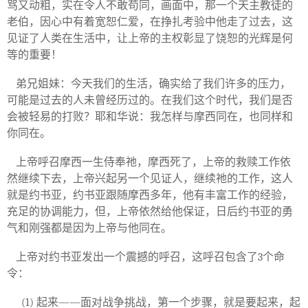
骂又动粗，实在令人不敢苟同，画面中，那一个天主教徒的
老伯，因心中有着宽恕仁爱，在挣扎考验中他走了过去，这
见证了人类在生活中，让上帝的主权彰显了饶恕的光辉是何
等的重要！
弟兄姐妹：今天我们的生活，确实给了我们许多的压力，
可能是过去的人未曾经历过的。在我们这个时代，我们是否
会被轻易的打败？耶和华说：我怎样与摩西同在，也同样和
你同在。
上帝呼召摩西一生侍奉祂，摩西死了，上帝的救赎工作依
然继续下去，上帝兴起另一个见证人，继续祂的工作，这人
就是约书亚，约书亚跟随摩西多年，他有丰富工作的经验，
充足的协调能力，但，上帝依然给他保证，日后约书亚的勇
气和刚强都是因为上帝与他同在。
上帝对约书亚发出一个震撼的呼召，这呼召包含了
3
个命
令：
(
1
)
起来
——
面对战争挑战，第一个步骤，就是要起来，起