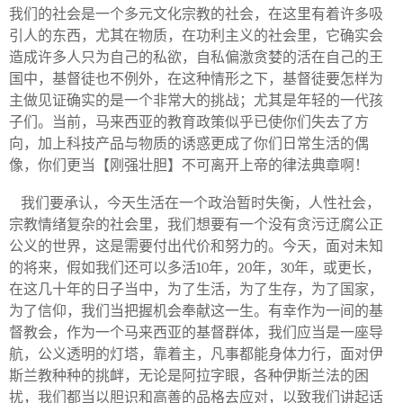
我们的社会是一个多元文化宗教的社会，在这里有着许多吸
引人的东西，尤其在物质，在功利主义的社会里，它确实会
造成许多人只为自己的私欲，自私偏激贪婪的活在自己的王
国中，基督徒也不例外，在这种情形之下，基督徒要怎样为
主做见证确实的是一个非常大的挑战；尤其是年轻的一代孩
子们。当前，马来西亚的教育政策似乎已使你们失去了方
向，加上科技产品与物质的诱惑更成了你们日常生活的偶
像，你们更当【刚强壮胆】不可离开上帝的律法典章啊！
我们要承认，今天生活在一个政治暂时失衡，人性社会，
宗教情绪复杂的社会里，我们想要有一个没有贪污迂腐公正
公义的世界，这是需要付出代价和努力的。今天，面对未知
的将来，假如我们还可以多活
10
年，
20
年，
30
年，或更长，
在这几十年的日子当中，为了生活，为了生存，为了国家，
为了信仰，我们当把握机会奉献这一生。有幸作为一间的基
督教会，作为一个马来西亚的基督群体，我们应当是一座导
航，公义透明的灯塔，靠着主，凡事都能身体力行，面对伊
斯兰教种种的挑衅，无论是阿拉字眼，各种伊斯兰法的困
扰，我们都当以胆识和高善的品格去应对，以致我们讲起话