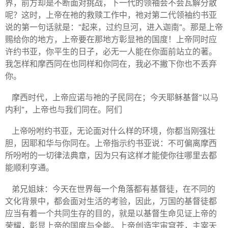
界，前方却是不断面对挑战，下一代的领袖会不会瓦解分散
呢？这时，上帝在祂的救赎工作中，祂对第二代领袖约书亚
说的第一句话就是：
“
起来，过约旦河，进入迦南
”
。那是上帝
赐给你的地方，上帝要在那地方彰显祂的国度！上帝同时应
许约书亚，你平生的日子，必无一人能在你面前站立的著。
我怎样和摩西同在也同样和你同在，我必不撇下你也不丢弃
你。
摩西时代，上帝应诺与祂的子民同在；今天耶稣基督
“
以马
内利
”
，上帝也与我们同在。阿们
上帝吩咐约书亚，无论面对什么样的环境，你都当刚强壮
胆，因耶和华与你同在。上帝指示约书亚说：不可偏离摩西
所吩咐的一切律法典章，因为只有这样才能使你往哪里去都
能顺利亨通。
弟兄姐妹：今天在世界每一个角落都有基督徒，在不同的
文化背景中，都会面对生活的考验，因此，万国的基督徒都
应当有着一个共同生存的目的，就是以基督生命见证上帝的
荣耀，彰显上帝的国度与全能。上帝创造宇宙穹苍，主宰天