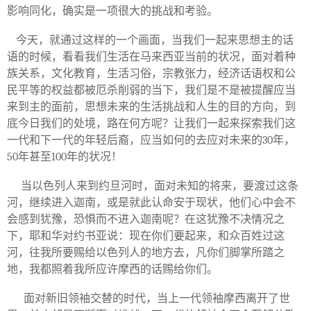
影响同化，确实是一项很大的挑战和考验。
今天，就通过这样的一个画面，当我们一起来思想主的话
语的时候，看看我们生活在马来西亚当前的状况，面对着种
族关系，文化教育，生活习俗，宗教张力，经济话语权和公
民平等的权益都被厄杀削弱的当下，我们是不是被提醒应当
来到主的面前，思想未来的生活挑战和人生的目的方向，到
底今日我们的处境，路在何方呢？让我们一起来探索我们这
一代和下一代的年轻后裔，应当如何的去应对未来的
30
年，
50
年甚至
100
年的状况！
当以色列人来到约旦河时，面对未知的将来，要渡过这条
河，继续进入迦南，或是就此认命安于现状，他们心中会不
会感到犹豫，恐惧而不进入迦南呢？在这犹豫不决情况之
下，耶和华对约书亚说：现在你们要起来，和众百姓过这
河，往我所要赐给以色列人的地方去，凡你们脚掌所踏之
地，我都照着我所应许摩西的话赐给你们。
面对新旧领袖交替的时代，当上一代领袖摩西离开了世