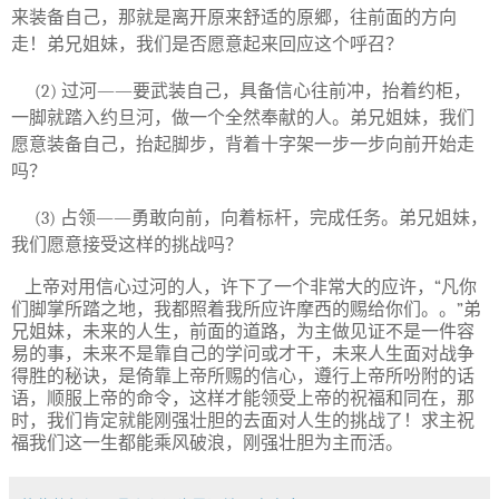
来装备自己，那就是离开原来舒适的原郷，往前面的方向
走！弟兄姐妹，我们是否愿意起来回应这个呼召？
(
2
)
过河
——
要武装自己，具备信心往前冲，抬着约柜，
一脚就踏入约旦河，做一个全然奉献的人。弟兄姐妹，我们
愿意装备自己，抬起脚步，背着十字架一步一步向前开始走
吗？
(3)
占领
——
勇敢向前，向着标杆，完成任务。弟兄姐妹，
我们愿意接受这样的挑战吗？
上帝对用信心过河的人，许下了一个非常大的应许，
“
凡你
们脚掌所踏之地，我都照着我所应许摩西的赐给你们。。
”
弟
兄姐妹，未来的人生，前面的道路，为主做见证不是一件容
易的事，未来不是靠自己的学问或才干，未来人生面对战争
得胜的秘诀，是倚靠上帝所赐的信心，遵行上帝所吩附的话
语，顺服上帝的命令，这样才能领受上帝的祝福和同在，那
时，我们肯定就能刚强壮胆的去面对人生的挑战了！求主祝
福我们这一生都能乘风破浪，刚强壮胆为主而活。