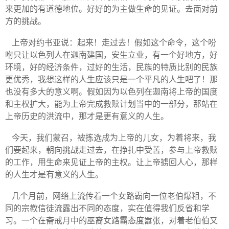
来更加的有道德地位。好好的为主做生命的见证。去面对前
方的挑战。
上帝对约书亚说：起来！走过去！假如这个命令，这个吩
咐只让以色列人在迦南建国，安生立业，有一个好地方，好
环境，好的经济条件，过好的生活，民族的特质比别的民族
更优秀，我想这样的人生应该只是一个平凡的人生吧了！那
也没有多大的意义啊。假如因为以色列在迦南将上帝的国度
和主权扩大，能为上帝完成救赎计划当中的一部分，那站在
上帝历史的洪流中，那才是更有意义的人生。
今天，我们蒙召，被拣选成为上帝的儿女，为着将来，我
们要起来，朝向挑战走过去，在挣扎中受苦，参与上帝救赎
的工作，用生命来见证上帝的主权。让上帝掳回人心，那样
的人生才是有意义的人生。
几个月前，网络上流传着一个女路霸向一位老伯爆粗，不
同的宗教信徒流露出不同的态度，实在值得我们反省和学
习。一个在斋戒月中的巫裔女路霸态度嚣张，对着老伯伯又