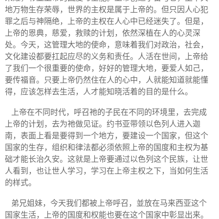
地万物生存荣辱，世界的主权是属于上帝的。但只因人心犯
罪之后与神隔绝，上帝的主权在人心中已经迷失了。但是，
上帝的恩典，慈爱，救赎的计划，依然深植在人的心灵深
处。今天，这管理大地的使命，意味着我们对政治，社会，
文化建设都要扛起应尽的义务和责任。人活在世间，上帝给
了我们一个很重要的使命，好好的管理大地，要爱人如己，
要传福音。只要上帝仍然住在人的心中，人就能知道就能懂
得，应该怎样去生活，人才能知晓活着的目的是什么。
上帝在不同时代，呼召祂的子民在不同的环境里，去完成
上帝的计划，去为祂做见证。约书亚带领以色列人进入迦
南，表面上看是要得到一个地方，要建设一个国家，但这个
国家的生存，组织和律法都必须依照上帝的国度和主权为基
础才能长治久安。这就是上帝要通过以色列这个民族，让世
人看到，也让世人学习，学习在上帝主权之下，当如何生活
的样式。
弟兄姐妹，今天我们都被上帝呼召，並放在马来西亚这个
国家生活，上帝的国度和权能也要在这个国家中彰显出来。