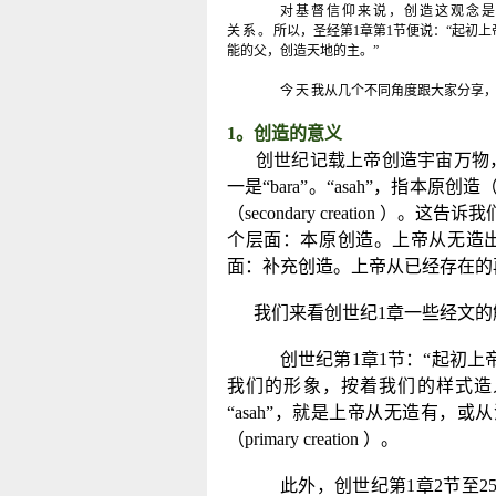
对基督信仰来说，创造这观念
关系。
所以，圣经第
1
章第
1
节便说：“起初上
能的父，创造天地的主。”
今天
我从几个不同角度跟大家分享
1
。创造的意义
创世纪记载上帝创造宇宙万物，
一是“
bara
”。“
asah”
，指本原创造
（
secondary creation
）。这告诉我
个层面：本原创造。上帝从无造
面：补充创造。上帝从已经存在的
我们来看创世纪
1
章一些经文的
创世纪第
1
章
1
节：“起初上
我们的形象，按着我们的样式造
“
asah
”，就是上帝从无造有，或
（
primary creation
）。
此外，创世纪第
1
章
2
节至
2