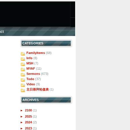
ct
CATEGORIES
FamilyItems
(68)
Info
(8)
MSH
(7)
MYAF
(11)
Sermons
(673)
Todo
(37)
Video
(9)
主日崇拜轮值表
(1)
ARCHIVES
►
2100
(1)
►
2025
(1)
►
2024
(2)
►
2023
(1)