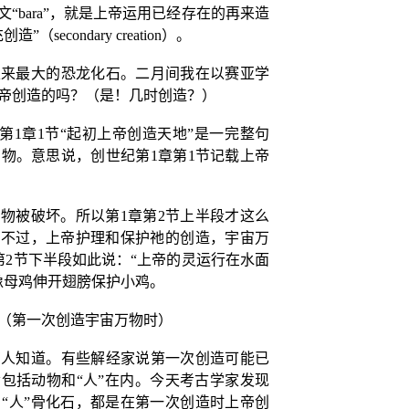
文“
bara
”，就是上帝运用已经存在的再来造
创造”（
secondary creation
）。
以来最大的恐龙化石。二月间我在以赛亚学
帝创造的吗？（是！几时创造？）
第
1
章
1
节“起初上帝创造天地”是一完整句
万物。意思说，创世纪第
1
章第
1
节记载上帝
万物被破坏。所以第
1
章第
2
节上半段才这么
。不过，上帝护理和保护祂的创造，宇宙万
第
2
节下半段如此说：“上帝的灵运行在水面
像母鸡伸开翅膀保护小鸡。
（第一次创造宇宙万物时）
有人知道。有些解经家说第一次创造可能已
命包括动物和“人”在内。今天考古学家发现
“人”骨化石，都是在第一次创造时上帝创