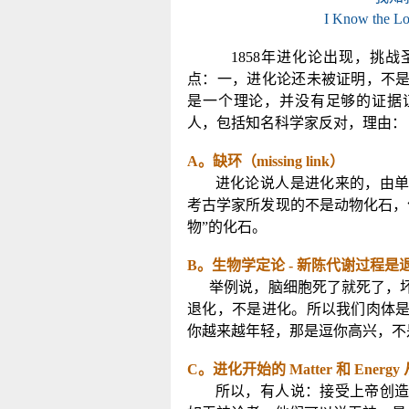
I Know the Lo
1858
年进化论出现，挑战
点：一，进化论还未被证明，不
是一个理论，并没有足够的证据
人，包括知名科学家反对，理由：
A
。缺环（
missing link
）
进化论说人是进化来的，由
考古学家所发现的不是动物化石，
物”的化石。
B
。生物学定论
-
新陈代谢过程是
举例说，脑细胞死了就死了，
退化，不是进化。所以我们肉体
你越来越年轻，那是逗你高兴，不
C
。进化开始的
Matter
和
Energy
所以，有人说：接受上帝创