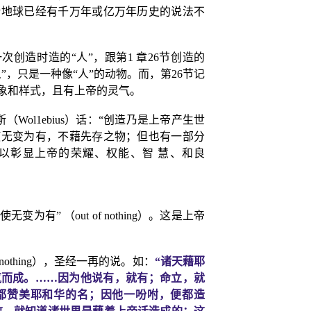
括地球已经有千万年或亿万年历史的说法不
次创造时造的“人”，跟第
1
章
26
节创造的
人”，只是一种像“人”的动物。而，第
26
节记
形象和样式，且有上帝的灵气。
斯（
Wol1ebius
）话：“创造乃是上帝产生世
使无变为有，不藉先存之物；但也有一部分
以彰显上帝的荣耀、权能、智 慧、和良
使无变为有” （
out of nothing
）。这是上帝
 nothing
），圣经一再的说。如：
“诸天藉耶
气而成。……因为他说有，就有；命立，就
都赞美耶和华的名；因他一吩咐，便都造