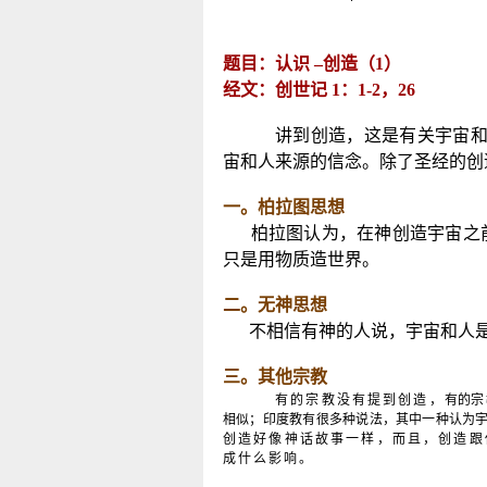
题目：认识
–
创造（
1
）
经文：创世记
1
：
1-2
，
26
讲到创造，这是有关宇宙
宙和人来源的信念。除了圣经的创
一。柏拉图思想
柏拉图认为，在神创造宇宙之
只是用物质造世界。
二。无神思想
不相信有神的人说，宇宙和人
三。其他宗教
有的宗教没有提到创造，
有的
宗
相似；印度教有很多种说法，其中一种认为
创造好像神话故事一样，而且，创造跟
成什么影响。