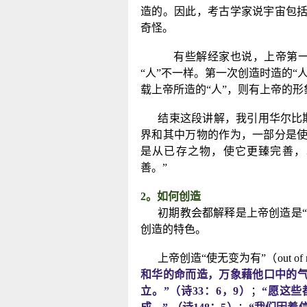
造的。因此，考古学家说宇宙包
奇怪。
有些解经家也说，上帝第一
“人”不一样。第一次创造时造的“
载上帝所造的“人”，则有上帝的
结束这段讲解，我引用华尔比
界和其中万物的作为，一部分是
是从已存之物，使它更臻完善，
善。”
2
。如何创造
初期教会都解释是上帝创造是“
创造的特色。
上帝创造“使无变为有”（
out of
和华的命而造，万象藉他口中的
立。”（诗
33
：
6
，
9
）
；
“愿这些