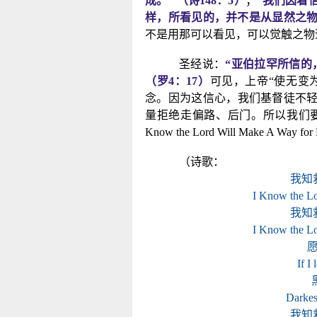
成。” （诗
148
：
5
）
；
“我们因着
样，所看见的，并不是从显然之物
不是用那可以看见，可以觉触之物
圣经说：
“亚伯拉罕所信的
（罗
4
：
17
）
可见，上帝“使无变
念。因为这信心，我们基督徒不
量拒绝走偏路、后门。所以我们
Know the Lord Will Make A Way for
（诗歌：
我知
I Know the L
我知
I Know the L
If I
Darkest
我知