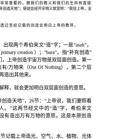
是非常重要的，跟我们的教义和我们的生命有直接
帝创造天地”；使徒信经开宗明义就宣称：“我信上帝，全
，
透过圣经记载的创造去明白上帝的教导。
出现两个希伯来文“造”字；一是“
asah”
，
（
primary creation
）；“
bara
”，指“补充创造”
们，上帝创造宇宙万物是双层面创造。第一
出有
/
万物来（
Out Of Nothing
），第二个层
再造出其他来。
解释，就会更加明白双层面创造的意思。
帝创造天地”，
26
节：“上帝说，我们要照着
人。”这两节经文中的“造”字，希伯来文
从没有造出万有万物的意思。这是本原创造
5
节记载上帝造光、空气、水、植物、光体