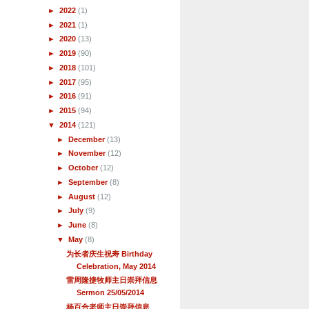
►
2022
(1)
►
2021
(1)
►
2020
(13)
►
2019
(90)
►
2018
(101)
►
2017
(95)
►
2016
(91)
►
2015
(94)
▼
2014
(121)
►
December
(13)
►
November
(12)
►
October
(12)
►
September
(8)
►
August
(12)
►
July
(9)
►
June
(8)
▼
May
(8)
为长者庆生祝寿 Birthday
Celebration, May 2014
雷周隆捷牧师主日崇拜信息
Sermon 25/05/2014
杨百合老师主日崇拜信息