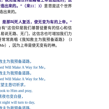
信，就知道诸世界是藉着上帝话造成的；这
造出来的。”（来
11
：
3
）
意思是这个世界
造出来的。
，是那叫死人复活，使无变为有的上帝。”
为有”这信仰是我们基督徒要有的信心和信
轻易说无路、无门，这信念也可增加我们力
要常常高唱《我知救主为我预备道路》
（
I
 Me
），因为上帝是使无变有的神。
救主为我预备道路，
ord Will Make A Way for Me
，
救主为我预备道路，
ord Will Make A Way for Me
，
愿望主恳切祈求，
 look to Him and pray,
黑夜也变白昼，
 night will turn to day,
救主为我预备道路，