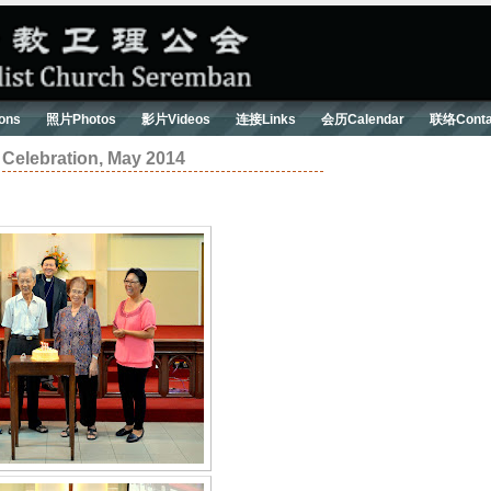
ons
照片Photos
影片Videos
连接Links
会历Calendar
联络Conta
lebration, May 2014