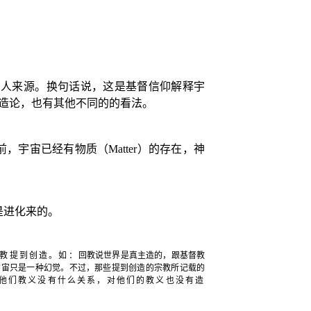
和人来源。换句话说，这是基督信仰解释宇
造论，也有其他不同的的看法。
前，宇宙已经有物质（
Matter
）的存在，神
是进化来的。
教提到创造。如：
回教说世界是真主造的，跟基督教
宇宙只是一种幻觉。不过，那些提到创造的宗教所记载的
他们教义没有什么关系，对他们的教义也没有造