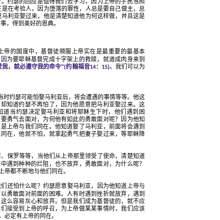
行。约瑟的回应是值得我们去学习，因为上帝的子民当照
在是在考验人，因为堕落的罪性，人总是要自己做主，总
把马利亚娶过来，他是清楚知道他为何这样做，并且这是
大事，得到美好的恩典。
上帝的国度中，基督徒顺服上帝实在是最重要的最基本
帝因为要耶稣基督完成十字架上的救赎，就道成肉身来到
爱我，就必遵守我的命令”
约翰福音
：
。我们可以为
(
14
15)
当时约瑟可能怕娶马利亚后，将会遭遇的事情等等。他这
们却知道约瑟不再怕了，因为他愿意把马利亚娶过来。这
知道当约瑟决定娶马利亚和将耶稣生下时，他们遇到困
需要勇气去面对，为何他有如此的勇敢面对呢？因为他知
思是上帝与我们同在。他知道娶了马利亚，前面将会遇到
他同在，他就不怕，就拿起勇气把妻子娶过来，等耶稣降
亚、保罗等等，当他们从上帝那里领受了使命，清楚知道
途中遇到种种的拦阻，也不放弃，勇敢面对，为什么呢？
上帝都不断地与他们同在。
我们还怕什么呢？约瑟愿意娶马利亚，因为他知道上帝与
可以勇敢面对前面的困难。人有时遇到挫折就放弃，遇到
是这么容易灰心和放弃。但是我们成为基督徒的，就不应
我们接受到上帝的呼召，为上帝做某某事情时，我们应该
，必定有上帝的同在。