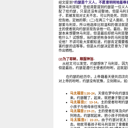
经文提到
“约瑟是个义人，不愿意明明地羞辱
要休马利亚呢？圣经清楚提到约瑟是一位义
配了给约瑟，只是还没有迎娶她，但是马利
子，若被发现对丈夫不忠，可以判处死。回到
控告她，定她的罪；
二
在两三个证人面前，
(
)
瑟爱马利亚，所以他选择比较温和的做法就
主的使者就向约瑟显现告诉他一切。最后，我
瑟本来想要休马利亚，但是最后却把马利亚
牲什么？试想想，当约瑟把有身孕的马利亚
论他？不讲可能大家都知道，约瑟肯定需要
害约瑟的话等等。但是从约瑟决定愿意为了
作出牺牲。
为了耶稣，顺服神旨
(2)
-
从经文可以发觉，约瑟想休了马利亚，因为
但是最后，约瑟是遵行主使者的吩咐，这就是
在约瑟的经历中，上帝藉着天使共四次
对上帝的吩咐，约瑟没有犹豫，立刻顺从。如
:
马太福音
，天使在梦中向约瑟
1:20-24
来。约瑟醒了，起来，就把妻子娶过
马太福音
：
，主的使者吩咐约
2
13-14
小孩子与他母亲往埃及去。
马太福音
，主的使者在埃及向
2:19-21
列地去。约瑟就起来，把小孩子同他
马太福音
：
，由于约瑟对犹太
2
22-23
去。他就带着孩子和马利亚到了拿撒