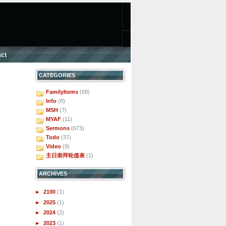
ct
CATEGORIES
FamilyItems
(68)
Info
(8)
MSH
(7)
MYAF
(11)
Sermons
(673)
Todo
(37)
Video
(9)
主日崇拜轮值表
(1)
ARCHIVES
►
2100
(1)
►
2025
(1)
►
2024
(2)
►
2023
(1)