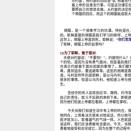
示约瑟，而约瑟的回应是“就”照着去
着上帝的旨意去行事，可是这功课实
要照自己的意思去做。从约瑟的决定
个顺服的回应，而这个的顺服能成就
顺服，是一个很难学习的功课。特别是在
的。耶稣基督的顺服是我们学习的榜样，上
这世上，顺服上帝直到死。耶稣说：
“你们若
了耶稣，顺服上帝的旨意吗？
为了耶稣，敢于面对
(3)
-
天使对约瑟说：“不要怕！”，约瑟怕什么？
个的怕，是因为没有勇气面对。但是最后我
也表示约瑟敢于面对前面的事情了。我们都
难，遇到追杀，要逃避等等。这些的困难是
道，马利亚所怀的是耶稣，是以马内利，意
很多的事情，但是以马内利，他知道上帝与
生。
圣经中的伟人如亚伯拉罕、摩西、约书
自己的责任，就义不反顾的承担下来。即使
因为他们知道上帝都在看顾，上帝都在掌权，
今天当我们知道生活中有上帝的同在，
他同在，上帝差派天使来对他说话，所以他
批评就灰心，就像漏气的气球一样。人性就
该这样，我们应该勇敢地去面对。今天，当
勇敢地接受和去完成它，因为在整个的过程中