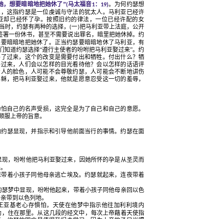
她，想要暗暗地把她休了”
马太福音
：
。为何约瑟想
(
1
19)
人，这指约瑟是一位虔诚与守法的犹太人。马利亚已经许
亚却已经怀了孕。按照旧约的律法，一位已经许配的女
当时，约瑟有两种的选择，
一
把马利亚带上法庭，公开
(
)
签署一份休书，甚至不需要说出罪名，暗里把她休掉。约
是要暗暗地把她休了。正当约瑟要暗暗地休了马利亚，有
们知道约瑟选择“遵行主使者的吩咐把马利亚娶过来”。约
娶了过来，这个的改变是需要付出和牺牲。付出什么？牺
娶过来，人们会以怎样的目光看待他？会以怎样的话语评
看人的脸色，人可能不会尊敬约瑟，人可能会不断地讲伤
耶稣，把马利亚娶过来，他就是愿意忍受这一切的羞辱，
怕自己的名声受损，这完全是为了自己和自己的意愿。
顺服上帝的旨意。
向约瑟显现，并指示和引导他前面当行的事情。约瑟在面
显现，吩咐他把马利亚娶过来，因她所怀的孕是从圣灵而
来。
瑟带着小孩子同他母亲逃亡埃及。约瑟就起来，连夜带着
约瑟梦中显现，吩咐他起来，带着小孩子同他母亲回以色
母亲带到以色列地。
王亚基老心存惧怕，天使在他梦中指示他往加利利境内
勒，住在那里。从这几段的经文中，每次上帝藉着天使指