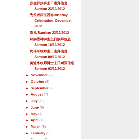
张金祥执事主日崇拜信息
Sermon 23/12/2012
为长者庆生祝寿Birthday
Celebration, December
2012
洗礼 Baptism 23/12/2012
林崇恩神学生主日崇拜信息
Sermon 16/12/2012
周伟平牧师主日崇拜信息
Sermon 09/12/2012
黄迪华牧师博士主日崇拜信息
Sermon 02/12/2012
►
November
(7)
►
October
(8)
►
September
(9)
►
August
(7)
►
July
(10)
►
June
(6)
►
May
(7)
►
April
(10)
►
March
(8)
►
February
(9)