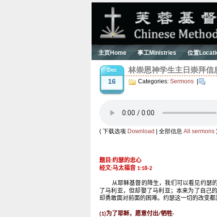
主页Home
事工Ministries
位置Locati
林崇恩神学生主日崇拜信息 Ser
Dec
16
Categories:
Sermons
|
( 下载选项
Download
| 全部信息
All sermons
题目
约瑟的忠心
:
经文
马太福音
:
1:18-2
从耶稣基督的降生，我们可以看见约瑟
了马利亚，但却娶了马利亚；本来为了自己
却勇敢面对前面的困难。约瑟这一切的改变都
为了耶稣，愿意付出
牺牲
(1)
/
-