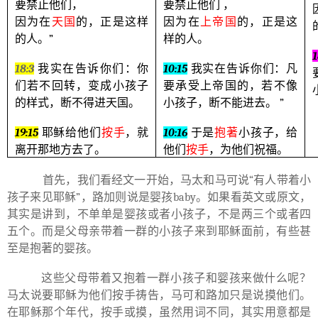
要禁止他们，
要禁止他们
，
因为在
天国
的，正是这样
因为在
上帝国
的，正是这
的人。
”
样的人。
1
18:3
我实在告诉你们：你
10:15
我实在告诉你们：凡
们若不回转，变成小孩子
要承受上帝国的，若不像
的样式，断不得进天国。
小孩子，断不能进去。
”
19:15
耶稣给他们
按手
，就
10:16
于是
抱著
小孩子，给
离开那地方去了。
他们
按手
，为他们祝福。
首先，我们看经文一开始，马太和马可说
“
有人带着小
孩子来见耶稣
”
，路加则说是婴孩
baby
。如果看英文或原文，
其实是讲到，不单单是婴孩或者小孩子，不是两三个或者四
五个。而是父母亲带着一群的小孩子来到耶稣面前，有些甚
至是抱著的婴孩。
这些父母带着又抱着一群小孩子和婴孩来做什么呢？
马太说要耶稣为他们按手祷告，马可和路加只是说摸他们。
在耶稣那个年代，按手或摸，虽然用词不同，其实用意都是