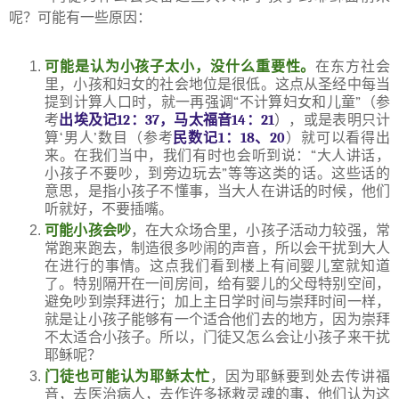
呢？可能有一些原因：
可能是认为小孩子太小，没什么重要性。
在东方社会
里，小孩和妇女的社会地位是很低。这点从圣经中每当
提到计算人口时，就一再强调
“
不计算妇女和儿童
”
（参
考
出埃及记
12
：
37
，马太福音
14
：
21
），或是表明只计
算
‘
男人
’
数目（参考
民数记
1
：
18
、
20
）就可以看得出
来。
在我们当中，我们有时也会听到说：
“
大人讲话，
小孩子不要吵，到旁边玩去
”
等等这类的话。这些话的
意思，是指小孩子不懂事，当大人在讲话的时候，他们
听就好，不要插嘴。
可能小孩会吵
，在大众场合里，小孩子活动力较强，常
常跑来跑去，制造很多吵闹的声音，所以会干扰到大人
在进行的事情。这点我们看到楼上有间婴儿室就知道
了。特别隔开在一间房间，给有婴儿的父母特别空间，
避免吵到崇拜进行；加上主日学时间与崇拜时间一样，
就是让小孩子能够有一个适合他们去的地方，因为崇拜
不太适合小孩子。所以，门徒又怎么会让小孩子来干扰
耶稣呢？
门徒也可能认为耶稣太忙
，因为耶稣要到处去传讲福
音，去医治病人，去作许多拯救灵魂的事，他们认为这