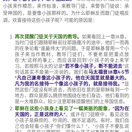
小孩来作模范，来作标准，来教导门徒，来警告门徒说：承
受神国的，是要像小孩那样的。为什么耶稣反而跟门徒唱反
调，欢喜接待这些小孩子呢？可能的原因是：
再次提醒门徒关于天国的教导。
如果看回上一章
18
章，
当时门徒们跟随耶稣前往耶路撒冷的途中，他们一而再
的在争论着
“
谁最伟大
”
的问题。于是耶稣基督用一个小
孩子来当作教材，教导门徒们，不要老是把重点放
在
‘
大
’
这样的事上，而应该是回到
‘
小
’
孩子的身上来学
习。若按照马太的记录
“
若不像小孩子，断不能进去
”
这
句话其实不是第一次说的。我们看
马太福音
18
章
4-5
节
“
凡自己谦卑像这小孩子的，他在天国里就是最大的。
凡为我的名接待一个像这小孩子的，就是接待我。
”
显
然这些门徒没有听进去，而依旧在意的是耶稣每到一个
地方，群众是那么拥挤地围绕在他们身边，他们看到的
是一大堆群众，较少注意耶稣提醒他们的上帝国信息。
耶稣在这些小孩身上看见了一幅美丽的图像
，
“
因为在
天国的，正是这样的人
”
。或许在门徒眼中，看见这些
小孩子是麻烦的、吵闹的、微不足道的。有时，我们自
己也会轻看小孩子
“
你们懂什么？
”
、
“
小孩子不要乱说