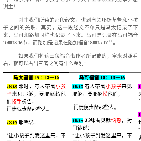
谢主！
刚才我们所读的那段经文，
讲到
有关耶稣基督和小孩
子之间的关系，其实，这一段经文不单只是马太记录了下
来，马可和路加同样也记录了下来。马可是记录在马可福音
10
章
13-16
节，而路加是记录在路加福音
18
章
15-17
节。
如果我们将这三位福音书作者所记载的，拿来对照看
看，就可以看出三者之间有什么差別：
马太福音
19
：
13—15
马可福音
10
：
13—16
19:13
那时，有人带著
小孩
10:13
有人带著
小孩子
来见
1
子
来见耶稣，要耶稣给他
耶稣，要耶稣
摸
他们，
们
按手
祷告，
门徒便责备那些人。
门徒就责备那些人。
1
10:14
耶稣看见就
恼怒
，对
19:14
耶稣说：
门徒说：
“
“
让小孩子到我这里来，不
“
让小孩子到我这里来，不