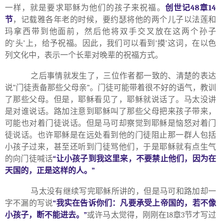
一样，就是要求耶稣为他们的孩子来祝福。
创世记
48
章
14
节
，记载雅各年老的时候，要约瑟将他的两个儿子以法莲和
玛拿西带到他面前，然后他将双手交叉放在这两个孙子
的
‘
头
’
上，给予祝福。因此，我们可以看到
‘
摸
’
这词，在以色
列文化中，表示一个长辈对晚辈的祝福方式。
之后事情就发生了，三位作者都一致的、清楚的表达
说
“
门徒责备那些父母亲
”
。门徒可能带着很不好的语气，教训
了那些父母。但是，耶稣看见了，耶稣就说话了。马太没讲
是对谁说话。路加注意到耶稣叫了那些父母把来孩子带来，
可能也对着门徒说话。但是马可却察觉到耶稣是恼怒对着门
徒说话。也许耶稣是在远处看到他的门徒阻止那一群人包括
小孩子过来，甚至还听到门徒骂他们，于是耶稣就有点生气
的向门徒喊话
“
让小孩子到我这里来，不要禁止他们，因为在
天国的，正是这样的人。
”
马太没有继续写完耶稣所讲的，但是马可和路加却一
字不漏的写说
“
我实在告诉你们：凡要承受上帝国的，若不像
小孩子，断不能进去。
”
或许马太觉得，刚刚在
18
章
3
节才写过