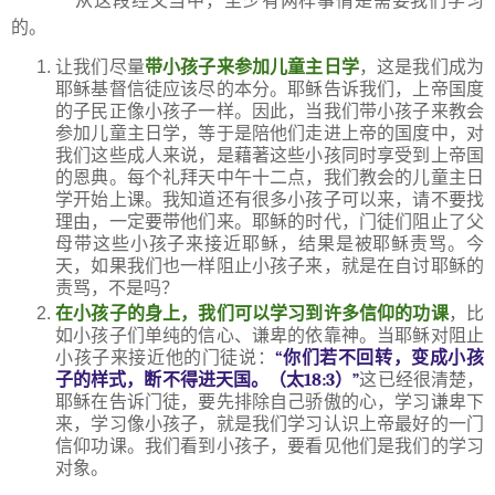
从这段经文当中，至少有两样事情是需要我们学习
的。
让我们尽量
带小孩子来参加儿童主日学
，这是我们成为
耶稣基督信徒应该尽的本分。耶稣告诉我们，上帝国度
的子民正像小孩子一样。因此，当我们带小孩子来教会
参加儿童主日学，等于是陪他们走进上帝的国度中，对
我们这些成人来说，是藉著这些小孩同时享受到上帝国
的恩典。
每个礼拜天中午十二点，我们教会的儿童主日
学开始上课。我知道还有很多小孩子可以来，请不要找
理由，一定要带他们来。耶稣的时代，门徒们阻止了父
母带这些小孩子来接近耶稣，结果是被耶稣责骂。今
天，如果我们也一样阻止小孩子来，就是在自讨耶稣的
责骂，不是吗？
在小孩子的身上，我们可以学习到许多信仰的功课
，比
如小孩子们单纯的信心、谦卑的依靠神。当耶稣对阻止
小孩子来接近他的门徒说：
“
你们若不回转，变成小孩
子的样式，断不得进天国。（太
18:3
）
”
这已经很清楚，
耶稣在告诉门徒，要先排除自己骄傲的心，学习谦卑下
来，学习像小孩子，就是我们学习认识上帝最好的一门
信仰功课。我们看到小孩子，要看见他们是我们的学习
对象。