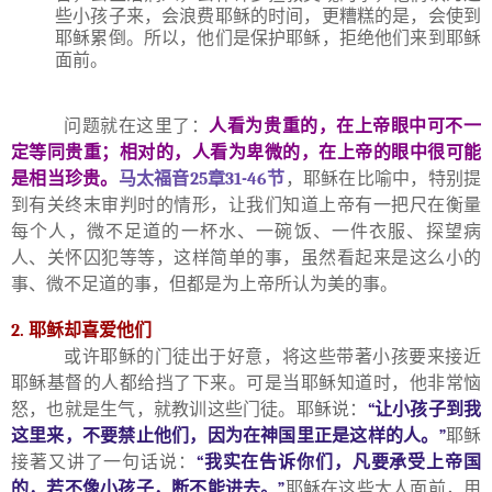
些小孩子来，会浪费耶稣的时间，更糟糕的是，会使到
耶稣累倒。所以，他们是保护耶稣，拒绝他们来到耶稣
面前。
问题就在这里了：
人看为贵重的，在上帝眼中可不一
定等同贵重；相对的，人看为卑微的，在上帝的眼中很可能
是相当珍贵。
马太福音
25
章
31-46
节
，耶稣在比喻中，特别提
到有关终末审判时的情形，让我们知道上帝有一把尺在衡量
每个人，微不足道的一杯水、一碗饭、一件衣服、探望病
人、关怀囚犯等等，这样简单的事，虽然看起来是这么小的
事、微不足道的事，但都是为上帝所认为美的事。
2.
耶稣却喜爱他们
或许耶稣的门徒出于好意，将这些带著小孩要来接近
耶稣基督的人都给挡了下来。可是当耶稣知道时，他非常恼
怒，也就是生气，就教训这些门徒。耶稣说：
“
让小孩子到我
这里来，不要禁止他们，因为在神国里正是这样的人。
”
耶稣
接著又讲了一句话说：
“
我实在告诉你们，凡要承受上帝国
的，若不像小孩子，断不能进去。
”
耶稣在这些大人面前，用