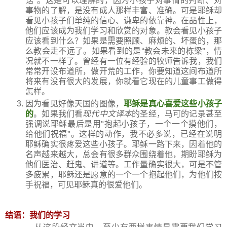
话
”
。这是可以理解的，因为小孩子对事情的判断、对
事物的了解，是没有成人那样丰富、准确。可是耶稣却
看见小孩子们单纯的信心、谦卑的依靠神。在品性上，
他们应该成为我们学习和欣赏的对象。教会看见小孩子
应该看到什么？如果是需要照顾、麻烦的、坏蛋的，那
么教会走不远了。如果看到的是
“
教会未来的栋梁
”
，情
况就不一样了。曾经有一位有经验的牧师告诉我，我们
常常开设布道所，做开荒的工作，你要知道这间布道所
将来有没有很大的发展，你就看它现在的儿童事工做得
怎样。
因为看见好像天国的图像，
耶稣是真心喜爱这些小孩子
的
。如果我们看
现代中文译本
的圣经，马可的记录甚至
强调说耶稣最后是用
“
抱起小孩子，一个一个摸他们，
给他们祝福
”
。这样的动作，我不必多说，已经在说明
耶稣确实很疼爱这些小孩子。耶稣一路下来，因着他的
名声越来越大，总会有很多群众围绕着他，期盼耶稣为
他们医治、赶鬼、讲道等。工作量确实很大，可是不管
多疲累，耶稣还是愿意的一个一个抱起他们，为他们按
手祝福，可见耶稣真的很爱他们。
结语：我们的学习