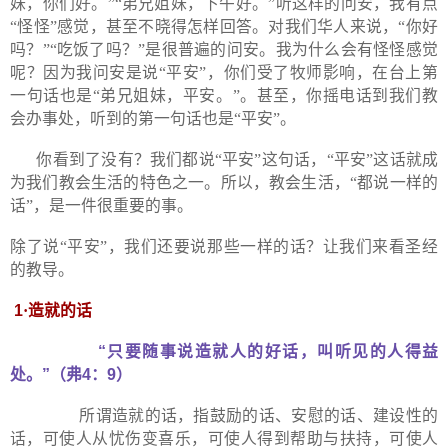
妹，你们好。”“弟兄姐妹，下午好。”听这样的问安，我有点
“怪怪”感觉，甚至不晓得怎样回答。对我们华人来说，“你好
吗？”“吃饭了吗？”是很普遍的问安。我为什么会有怪怪感觉
呢？因为我问安是说“平安”，你们受了牧师影响，在台上第
一句话也是“弟兄姐妹，平安。”。甚至，你摇电话到我们教
会办事处，听到的第一句话也是“平安”。
你看到了没有？我们都说“平安”这句话，“平安”这话就成
为我们教会生活的特色之一。所以，教会生活，“都说一样的
话”，是一件很重要的事。
除了说“平安”，我们还要说那些一样的话？让我们来看圣经
的教导。
1
·造就的话
“
只要随事说造就人的好话，叫听见的人得益
处。
”
（弗
4
：
9
）
所谓造就的话，指鼓励的话、安慰的话、建设性的
话，可使人从忧伤变喜乐，可使人得到帮助与扶持，可使人