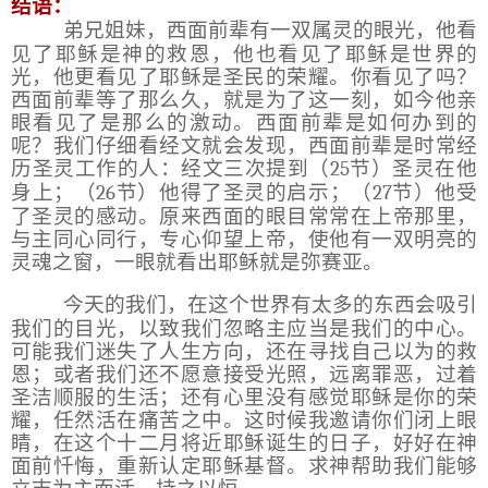
结语：
弟兄姐妹，西面前辈有一双属灵的眼光，他看
见了耶稣是神的救恩，他也看见了耶稣是世界的
光，他更看见了耶稣是圣民的荣耀。你看见了吗？
西面前辈等了那么久，就是为了这一刻，如今他亲
眼看见了是那么的激动。西面前辈是如何办到的
呢？我们仔细看经文就会发现，西面前辈是时常经
历圣灵工作的人：经文三次提到（
25
节）圣灵在他
身上；（
26
节）他得了圣灵的启示；（
27
节）他受
了圣灵的感动。原来西面的眼目常常在上帝那里，
与主同心同行，专心仰望上帝，使他有一双明亮的
灵魂之窗，一眼就看出耶稣就是弥赛亚。
今天的我们，在这个世界有太多的东西会吸引
我们的目光，以致我们忽略主应当是我们的中心。
可能我们迷失了人生方向，还在寻找自己以为的救
恩；或者我们还不愿意接受光照，远离罪恶，过着
圣洁顺服的生活；还有心里没有感觉耶稣是你的荣
耀，任然活在痛苦之中。这时候我邀请你们闭上眼
睛，在这个十二月将近耶稣诞生的日子，好好在神
面前忏悔，重新认定耶稣基督。求神帮助我们能够