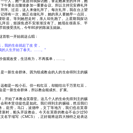
有一个人，她一直急待我探访她，拿走她家里的拜拜，她
，下午要去吉隆坡参加一重要会议。所以主持完安葬礼拜
的拜拜。过后，这人来做礼拜了。每次礼拜，我在台上望
。记得有一次，她正在做礼拜，她的亲人要她早一点回，
要听道。等到她想走时，亲人却先跑了。上星期我探访
礼拜后，烦躁焦虑不安渐渐没有了。她现在很喜乐、平
节前接受洗礼，今年80岁的陈淑玉姐妹。
这首歌一开始就这么唱：
稣，我的生命就起了改 变，
我的人生开始了春天。……。”
价值观改变，生活有力，不再孤单，……。
会是一新生命群体。因为组成教会的人的生命得到主的赐
永远都是一粒小石。但一粒红豆，却能结出千万里红豆，
会是一新生命群体，所以教会能成长、扩展。
礼拜，开始了本教会芙蓉堂。这几个人的生命先得到主的赐
教会和本堂信徒也是如此。我们得到主的赐福，然后我们
务，庇劳，马口，波德申，文丁等地方，我们也在芙蓉
蕾新村，船头开设教会。今天在芙蓉的教会不会少过50
文名字缩写（CMCS），正好能将这四大独特之处表达