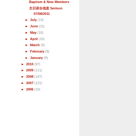
Baptism & New Members
主日讲台信息 Sermon
07/08/2011
►
July
(13)
►
June
(11)
►
May
(10)
►
April
(10)
►
March
(5)
►
February
(8)
►
January
(9)
►
2010
(97)
►
2009
(111)
►
2008
(147)
►
2007
(121)
►
2006
(10)