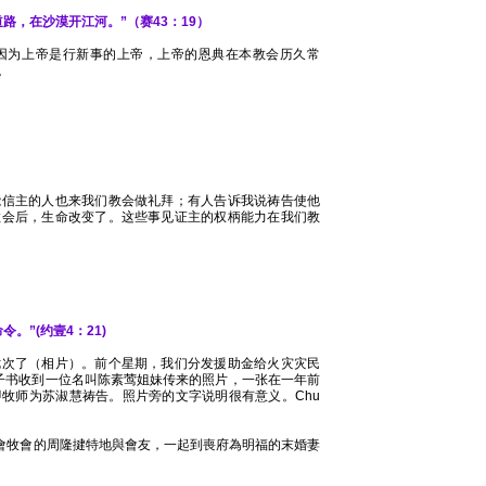
路，在沙漠开江河。”（赛43：19）
因为上帝是行新事的上帝，上帝的恩典在本教会历久常
。
能信主的人也来我们教会做礼拜；有人告诉我说祷告使他
教会后，生命改变了。这些事见证主的权柄能力在我们教
。”(约壹4：21)
七次了（相片）。前个星期，我们分发援助金给火灾灾民
的面子书收到一位名叫陈素莺姐妹传来的照片，一张在一年前
牧师为苏淑慧祷告。照片旁的文字说明很有意义。Chu
公會牧會的周隆揵特地與會友，一起到喪府為明福的末婚妻