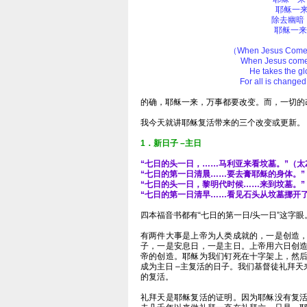
耶稣一
除去幽暗
耶稣一来
（When Jesus Comes t
When Jesus comes
He takes the glo
For all is change
的确，耶稣一来，万事都要改变。而，一切的
我今天就讲耶稣复活带来的三个改变或更新。
1．新日子 –主日
“七日的头一日，……马利亚来看坟墓。”（太2
“七日的第一日清晨……要去膏耶稣的身体。”（
“七日的头一日，黎明代时候……来到坟墓。”（
“七日的第一日清早……看见石头从坟墓挪开了
四本福音书都有“七日的第一日/头一日”这字
有两件大事是上帝为人类成就的，一是创造
子，一是安息日，一是主日。上帝用六日创
帝的创造。耶稣为我们钉死在十字架上，然
成为主日 –主复活的日子。我们基督徒礼拜
的复活。
礼拜天是耶稣复活的证明。因为耶稣没有复