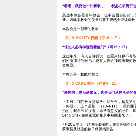
“看哪，我要做一件新事，……我必在旷野开道
虽然本教会是百年教会，但不会固步自封，
新。因此本教会的质量和事工仍然会继续成长
本教会是一创新的教会
（2）M MIGHTY 权能（可16：17 ）
“信的人必有神迹随着他们”（可16：17）
这些年来，有人告诉我说一些看来好像不可
们的病痛得到医治；也有人告诉我说来我们
会彰显。
本教会是一权能的教会
（3）C CARE 关怀 （约壹4：21）
“爱神的，也当爱弟兄，这是我们从神所受的命令
上主日，我们分发清寒学生助学金，这是第
（剪报）。上个星期一（18-4-11），我
拍的，我自己却没有，非常有意义的照片，即
Leng Chek 在陳素鶯的相册中被圈出来了。
‎7月20日早上，趙明福出殯前，在芙蓉衛理
蘇淑慧及肚里的孩子做祝福禱告。