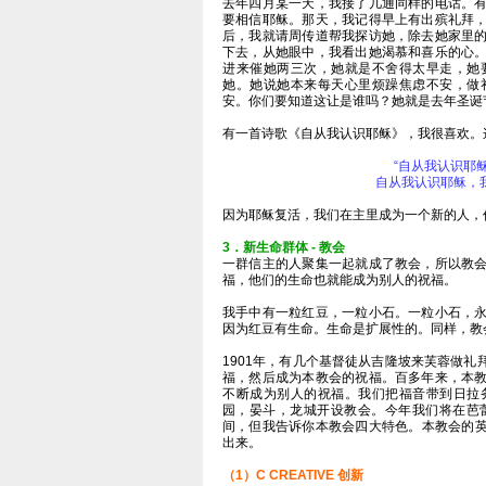
去年四月某一天，我接了几通同样的电话。
要相信耶稣。那天，我记得早上有出殡礼拜
后，我就请周传道帮我探访她，除去她家里
下去，从她眼中，我看出她渴慕和喜乐的心
进来催她两三次，她就是不舍得太早走，她
她。她说她本来每天心里烦躁焦虑不安，做
安。你们要知道这让是谁吗？她就是去年圣诞
有一首诗歌《自从我认识耶稣》，我很喜欢。
“自从我认识耶
自从我认识耶稣，
因为耶稣复活，我们在主里成为一个新的人，
3．新生命群体 - 教会
一群信主的人聚集一起就成了教会，所以教
福，他们的生命也就能成为别人的祝福。
我手中有一粒红豆，一粒小石。一粒小石，
因为红豆有生命。生命是扩展性的。同样，教
1901年，有几个基督徒从吉隆坡来芙蓉做
福，然后成为本教会的祝福。百多年来，本
不断成为别人的祝福。我们把福音带到日拉
园，晏斗，龙城开设教会。今年我们将在芭
间，但我告诉你本教会四大特色。本教会的英
出来。
（1）C CREATIVE 创新