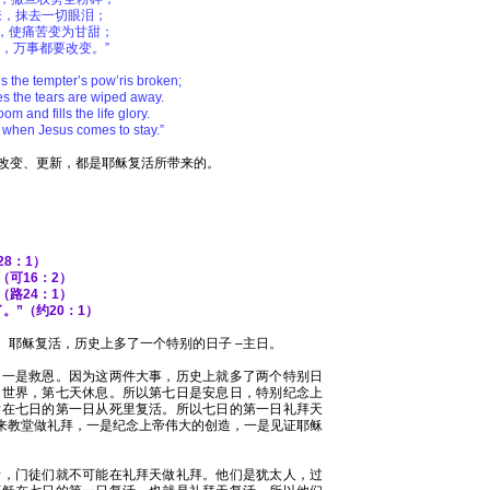
来，抹去一切眼泪；
，使痛苦变为甘甜；
，万事都要改变。”
he tempter’s pow’ris broken;
 the tears are wiped away.
om and fills the life glory.
d when Jesus comes to stay.”
改变、更新，都是耶稣复活所带来的。
8：1）
可16：2）
路24：1）
。”（约20：1）
眼。耶稣复活，历史上多了一个特别的日子 –主日。
，一是救恩。因为这两件大事，历史上就多了两个特别日
造世界，第七天休息。所以第七日是安息日，特别纪念上
后在七日的第一日从死里复活。所以七日的第一日礼拜天
天来教堂做礼拜，一是纪念上帝伟大的创造，一是见证耶稣
活，门徒们就不可能在礼拜天做礼拜。他们是犹太人，过