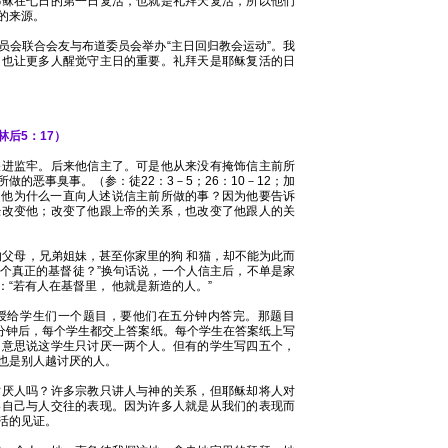
耶稣在七日的第一日复活，也就是礼拜天复活，所以他们
的来源。
员会联合会友与布道委员会举办“主日回归教会运动”。我
，也让更多人醒觉守主日的重要。礼拜天是耶稣复活的日
后5：17）
关进监牢。后来他信主了。可是他从来没有掩饰信主前所
的恶事臭事。（参：徒22：3－5；26：10－12；加
16 ）他为什么一直向人述说信主前所做的事？因为他要告诉
经改变他；改变了他跟上帝的关系，也改变了他跟人的关
的父母，兄弟姐妹，甚至你家里的狗 和猫，却不能为此而
个真正的基督徒？”换句话说，一个人信主后，不单是家
“若有人在基督里， 他就是新造的人。”
授给学生们一个题目，要他们在五分钟内答完。那题目
五分钟后，每个学生都交上答案纸。每个学生在答案纸上写
，意思说这学生只讨厌一两个人。但有的学生写四五个，
也是别人越讨厌的人。
讨厌人吗？许多宗教只讲人与神的关系，但耶稣却将人对
略自己与人交往的表现。因为许多人就是从我们的表现而
活的见证。