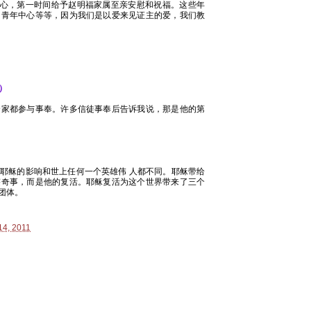
的心，第一时间给予赵明福家属至亲安慰和祝福。这些年
，青年中心等等，因为我们是以爱来见证主的爱，我们教
）
全家都参与事奉。许多信徒事奉后告诉我说，那是他的第
耶稣的影响和世上任何一个英雄伟 人都不同。耶稣带给
迹奇事，而是他的复活。耶稣复活为这个世界带来了三个
团体。
14, 2011