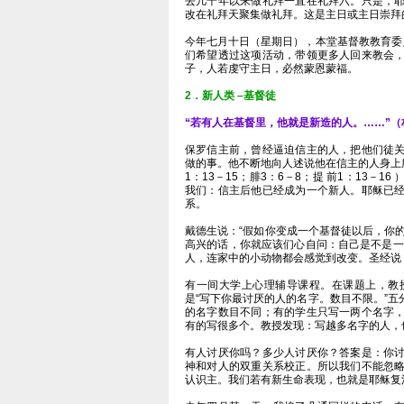
去几千年以来做礼拜一直在礼拜六。只是，
改在礼拜天聚集做礼拜。这是主日或主日崇拜
今年七月十日（星期日），本堂基督教教育委
们希望透过这项活动，带领更多人回来教会
子，人若虔守主日，必然蒙恩蒙福。
2．新人类 –基督徒
“若有人在基督里，他就是新造的人。……”（林
保罗信主前，曾经逼迫信主的人，把他们徒
做的事。他不断地向人述说他在信主的人身上所做
1：13－15；腓3：6－8；提 前1：13－
我们：信主后他已经成为一个新人。耶稣已
系。
戴德生说：“假如你变成一个基督徒以后，你
高兴的话，你就应该们心自问：自己是不是一
人，连家中的小动物都会感觉到改变。圣经说：
有一间大学上心理辅导课程。在课题上，教
是“写下你最讨厌的人的名字。数目不限。”
的名字数目不同；有的学生只写一两个名字
有的写很多个。教授发现：写越多名字的人，
有人讨厌你吗？多少人讨厌你？答案是：你
神和对人的双重关系校正。所以我们不能忽
认识主。我们若有新生命表现，也就是耶稣复