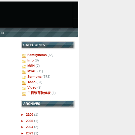
ct
CATEGORIES
FamilyItems
(68)
Info
(8)
MSH
(7)
MYAF
(11)
Sermons
(673)
Todo
(37)
Video
(9)
主日崇拜轮值表
(1)
ARCHIVES
►
2100
(1)
►
2025
(1)
►
2024
(2)
►
2023
(1)