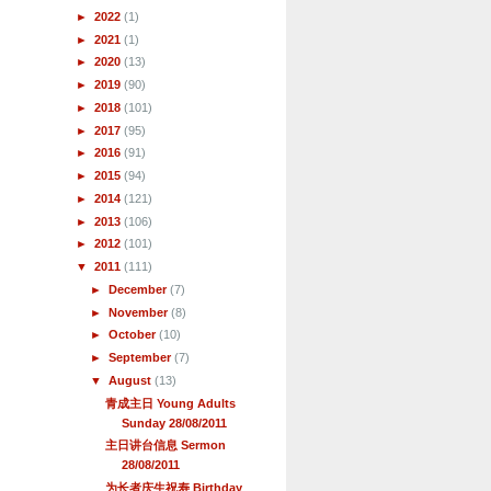
►
2022
(1)
►
2021
(1)
►
2020
(13)
►
2019
(90)
►
2018
(101)
►
2017
(95)
►
2016
(91)
►
2015
(94)
►
2014
(121)
►
2013
(106)
►
2012
(101)
▼
2011
(111)
►
December
(7)
►
November
(8)
►
October
(10)
►
September
(7)
▼
August
(13)
青成主日 Young Adults
Sunday 28/08/2011
主日讲台信息 Sermon
28/08/2011
为长者庆生祝寿 Birthday