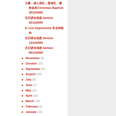
儿童，成人洗礼，坚信礼，接
收会友Christmas Baptism
20/12/2009
主日讲台信息 Sermon
20/12/2009
A Lost Opportunity 失去的机
会
主日讲台信息 Sermon
13/12/2009
主日讲台信息 Sermon
06/12/2009
►
November
(9)
►
October
(10)
►
September
(9)
►
August
(10)
►
July
(9)
►
June
(7)
►
May
(11)
►
April
(10)
►
March
(10)
►
February
(6)
►
January
(12)