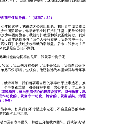
（加5：4）。当我预备讲章时，这段经文的话给我强烈感
面前守住这身份。”（林前7：24）
年，少年团选举，我被选为公民组组长。我问青年团契职员
每次少年团契聚会，你早来半小时打扫礼拜堂，把圣经和诗
每次少年团契聚会，我就打扫教堂和派发圣经诗歌。我第
个主日，高季斌牧师叫了两个人接收奉献，我是其中一个。
从高牧师手中接过接收奉献的奉献盘。后来，我参与主日
来发展是自己想不到的。
兄姐妹也能做同样的见证。我就举个例子吧。
，牧师，我从来没有领过，我不会说话，我怕自己做不
福弟兄不仅领唱，也领会，他还被选为本堂崇拜与音乐事
诗，献诗等等，我们都要看自己的事奉出于上帝选召。换
每一个事奉都重要，都要好好事奉，忠心事奉，讨上帝喜
。或说预言，就当照着信心的程度说预言。或作执事，就
或作劝化的，就当专一劝化。施舍的，就当诚实。治理
：6-8）
才能事奉。如果我们不珍惜上帝选召，不自重自己的事奉
交代白占土地之罪。
动力及有表率团队，和建立分担牧养团队。我就谈谈“动