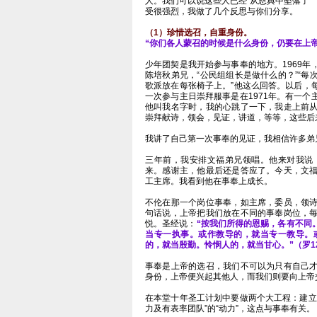
人。我们可以说这些人已经“从恩典中坠落了”
受很强烈，我做了几个反思与你们分享。
（1）珍惜选召，自重身份。
“你们各人蒙召的时候是什么身份，仍要在上帝
少年团契是我开始参与事奉的地方。1969
陈培秋弟兄，“公民组组长是做什么的？”“
歌派放在每张椅子上。”他这么回答。以后，
一次参与主日崇拜服事是在1971年。有一
他叫我名字时，我的心跳了一下，我走上前
崇拜献诗，领会，见证，讲道，等等，这些后
我讲了自己第一次事奉的见证，我相信许多弟
三年前，我安排文福弟兄领唱。他来对我说
来。感谢主，他最后还是答应了。今天，文
工主席。我看到他在事奉上成长。
不伦在那一个岗位事奉，如主席，委员，领
句话说，上帝把我们放在不同的事奉岗位，
悦。圣经说：
“按我们所得的恩赐，各有不同
当专一执事。或作教导的，就当专一教导。
的，就当殷勤。怜悯人的，就当甘心。”（罗12
事奉是上帝的选召，我们不可以为只有自己
身份，上帝便兴起其他人，而我们则要向上帝
在本堂十年圣工计划中要做两个大工程：建立
力及有表率团队”的“动力”，这点与事奉有关。