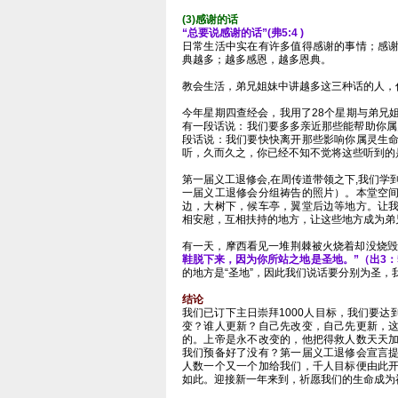
(3)感谢的话
“总要说感谢的话”(弗5:4 )
日常生活中实在有许多值得感谢的事情；感
典越多；越多感恩，越多恩典。
教会生活，弟兄姐妹中讲越多这三种话的人，
今年星期四查经会，我用了28个星期与弟兄姐
有一段话说：我们要多多亲近那些能帮助你属
段话说：我们要快快离开那些影响你属灵生
听，久而久之，你已经不知不觉将这些听到的
第一届义工退修会,在周传道带领之下,我们学
一届义工退修会分组祷告的照片）。本堂空
边，大树下，候车亭，翼堂后边等地方。让
相安慰，互相扶持的地方，让这些地方成为弟
有一天，摩西看见一堆荆棘被火烧着却没烧毁的
鞋脱下来，因为你所站之地是圣地。”（出3：
的地方是“圣地”，因此我们说话要分别为圣
结论
我们已订下主日崇拜1000人目标，我们要
变？谁人更新？自己先改变，自己先更新，
的。上帝是永不改变的，他把得救人数天天
我们预备好了没有？第一届义工退修会宣言
人数一个又一个加给我们，千人目标便由此
如此。迎接新一年来到，祈愿我们的生命成为