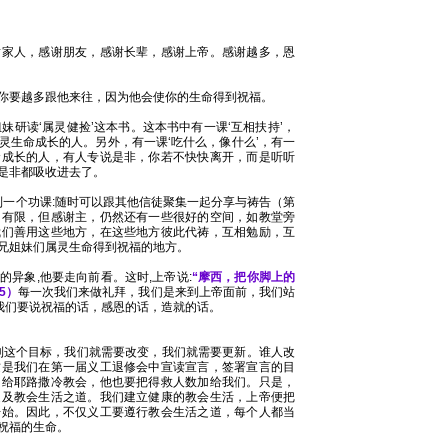
谢家人，感谢朋友，感谢长辈，感谢上帝。感谢越多，恩
你要越多跟他来往，因为他会使你的生命得到祝福。
妹研读‘属灵健捡’这本书。这本书中有一课‘互相扶持’，
灵生命成长的人。另外，有一课‘吃什么，像什么’，有一
命成长的人，有人专说是非，你若不快快离开，而是听听
是非都吸收进去了。
到一个功课:随时可以跟其他信徒聚集一起分享与祷告（第
间有限，但感谢主，仍然还有一些很好的空间，如教堂旁
我们善用这些地方，在这些地方彼此代祷，互相勉励，互
兄姐妹们属灵生命得到祝福的地方。
异象,他要走向前看。这时,上帝说:
“摩西，把你脚上的
5）
每一次我们来做礼拜，我们是来到上帝面前，我们站
，我们要说祝福的话，感恩的话，造就的话。
达到这个目标，我们就需要改变，我们就需要更新。谁人改
这是我们在第一届义工退修会中宣读宣言，签署宣言的目
加给耶路撒冷教会，他也要把得救人数加给我们。只是，
提及教会生活之道。我们建立健康的教会生活，上帝便把
开始。因此，不仅义工要遵行教会生活之道，每个人都当
祝福的生命。