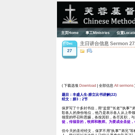
主页Home
事工Ministries
位置Locati
主日讲台信息 Sermon 27/1
Dec
27
|
( 下载选项
Download
| 全部信息
All sermons
题目：丰盛人生-腓立比书讲解(22)
经文：腓3：2节
保罗写了十多封书信，用“监督”“长老”“执事
彰各人的身份地位，他乃是表示各人从上帝
领受的呼召和恩赐，各按其职，各尽其职，与
徒，传福音的，牧师和教师。为要成全圣徒，各
但今天的圣经经文，保罗不用“执事”“弟兄”等