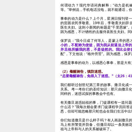
何谓动力？现代华语词典解释：“动力是机
等。”举例说，手机电话没电，就不能通话，
事奉的动力是什么？上个月，星洲日报刊登一
的贫困农民李敬斋。19年后，李敬斋夫妇辞
医生夫妇。这则小新闻的标题是“千里恩缘”。
因为感恩，不计牺牲的去服侍袁医生夫妇。同
保罗说：“我今日成了何等人，是蒙上帝的恩
小的，不配称为使徒，因为我从前逼迫上帝的
并且他所赐我的恩，不是徒然的。我比众使徒格
配”，下文他说：“格外劳苦”。因为感恩，保罗
感恩是事奉的动力，以感恩心事奉，那是大有
（2）儆醒祷告，慎防迷惑。
“总要儆醒祷告，免得入了迷惑。”（太26：4
我们都听过创世纪第三章的故事。撒旦化成
关系。考一考你们的圣经知识：那只由撒旦
同样的，迷惑试探的事教会中也有。
有关撒旦迷惑始祖的事，门徒课程有一道问题
什么话？”我每次都会要求门徒课程学员回答
悉，但却可能忽略那只蛇也会在我们生活中出
你们知道撒旦是什么样子吗？有人画副撒旦
马上有所警觉并防备，但撒旦却以一条美丽
祖与上帝和与人的关系被破坏了。