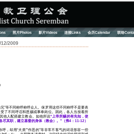
ons
照片Photos
影片Videos
连接Links
会历Calendar
联络Conta
2/2009
)
”“弟兄”等不同称呼称呼众人。保罗用这些不同称呼不是要表
领受了不同呼召和恩赐或事奉岗位。因此，各人当按着所
其他人配搭建立教会。如他所说
“上帝所赐的有先知，使
尽其职，建立基督的身体（教会）。”（弗4：11-12）
称呼，却用“犬类”“作恶的”等非常不客气的词语形容一些