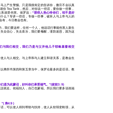
会马上产生警惕。只是我很肯定的告诉你，撒旦不会以真
 Tea Tarik，然后，对你说一些话，要你做一些事，
关系就受伤害。保罗说：
“那些人热心待你们，却不是好
，指什么？专讲一些话，专做一些事，破坏人与上帝与人的
会有，今日教会也有。
是的，我们要这样，任何一个人，他说话行事能伤害人新生
人失去信心，失去喜乐，我们要儆醒，谨防迷惑，因为这
。
你们与我们相交，我们乃是与父并他儿子耶稣基督相交
，使人与人相交。与上帝和与人建立和谐关系，是教会生
在以弗所书第四和第五章当中，保罗论最多的是话语。教
是为此蒙召，好叫你们承受福气。”(彼前3: 9)
咒詛就走。祝褔别人，自己也蒙褔。所以我们要多说祝福
弗4:9 )
的话，可以使人得到帮助与扶持，使人从软弱变刚强，从