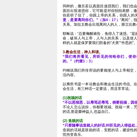
同样的，撒旦若以真面目迷惑我们，我们也
面目出现迷惑你，它可能是对你拍拍肩膀，邀请你
你若听了信了，你跟上帝的关系，你跟人的
意，是要离间你们。”（加4：17）
“离间”
关系。加拉太教会出现离间人的人，腓立比教
耶稣说：“总要儆醒祷告，免得入了迷惑。”
命，破坏人与上帝，人与人的关系，以及使
样的人就是保罗要我们防备的“犬类”“作恶的”
3.教会生活，神人和谐。
“我们将所看见，所听见的传给你们，使
的。”（约壹1：3）
约翰说我们所传所说的要能使人与上帝相交
活内容。
以弗所书是一本论教会和教会生活的书信。
会生活，有三种话一定要说，而且常常说。
(1)祝福的话
“不以恶报恶，以辱骂还辱骂，倒要祝福，因你们
不论人怎么说你，你都要祝福。祝福一來，
的话,那是榮神益人,也益自己。
(2) 造就的话
“只要随事说造就人的好话,叫听见的人得益处。”( 
造就的话就是鼓励的话，安慰的话，建设性
忧伤变喜乐。