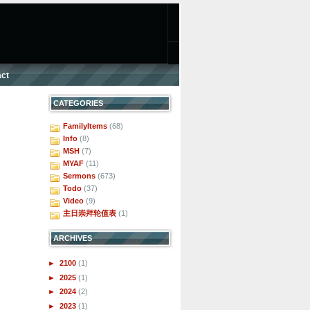
ct
CATEGORIES
FamilyItems
(68)
Info
(8)
MSH
(7)
MYAF
(11)
Sermons
(673)
Todo
(37)
Video
(9)
主日崇拜轮值表
(1)
ARCHIVES
►
2100
(1)
►
2025
(1)
►
2024
(2)
►
2023
(1)