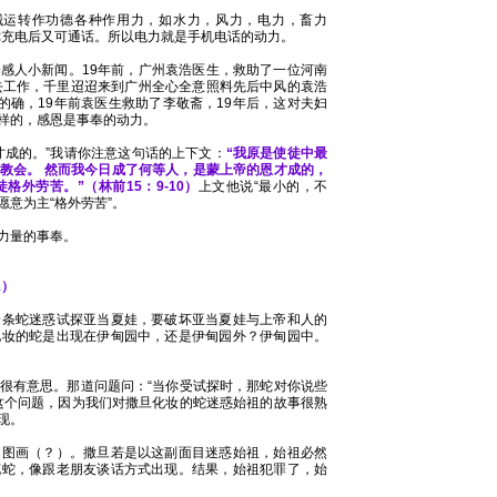
械运转作功德各种作用力，如水力，风力，电力，畜力
你充电后又可通话。所以电力就是手机电话的动力。
感人小新闻。19年前，广州袁浩医生，救助了一位河南
去工作，千里迢迢来到广州全心全意照料先后中风的袁浩
的确，19年前袁医生救助了李敬斋，19年后，这对夫妇
样的，感恩是事奉的动力。
才成的。”我请你注意这句话的上下文：
“我原是使徒中最
教会。 然而我今日成了何等人，是蒙上帝的恩才成的，
外劳苦。”（林前15：9-10）
上文他说“最小的，不
愿意为主“格外劳苦”。
力量的事奉。
1）
一条蛇迷惑试探亚当夏娃，要破坏亚当夏娃与上帝和人的
化妆的蛇是出现在伊甸园中，还是伊甸园外？伊甸园中。
很有意思。那道问题问：“当你受试探时，那蛇对你说些
这个问题，因为我们对撒旦化妆的蛇迷惑始祖的故事很熟
现。
的图画（？）。撒旦若是以这副面目迷惑始祖，始祖必然
花蛇，像跟老朋友谈话方式出现。结果，始祖犯罪了，始