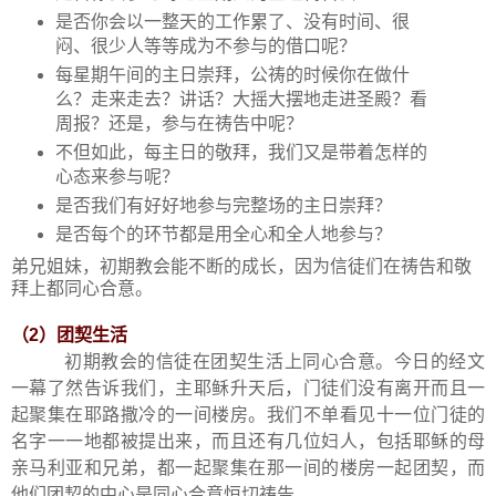
是否你会以一整天的工作累了、没有时间、很
闷、很少人等等成为不参与的借口呢？
每星期午间的主日崇拜，公祷的时候你在做什
么？走来走去？讲话？大摇大摆地走进圣殿？看
周报？还是，参与在祷告中呢？
不但如此，每主日的敬拜，我们又是带着怎样的
心态来参与呢？
是否我们有好好地参与完整场的主日崇拜？
是否每个的环节都是用全心和全人地参与？
弟兄姐妹，初期教会能不断的成长，因为信徒们在祷告和敬
拜上都同心合意。
（
2
）团契生活
初期教会的信徒在团契生活上同心合意。今日的经文
一幕了然告诉我们，主耶稣升天后，门徒们没有离开而且一
起聚集在耶路撒冷的一间楼房。我们不单看见十一位门徒的
名字一一地都被提出来，而且还有几位妇人，包括耶稣的母
亲马利亚和兄弟，都一起聚集在那一间的楼房一起团契，而
他们团契的中心是同心合意恒切祷告。