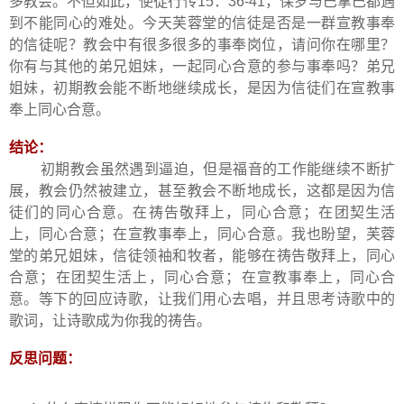
多教会。不但如此，使徒行传
15
：
36-41
，保罗与巴拿巴都遇
到不能同心的难处。今天芙蓉堂的信徒是否是一群宣教事奉
的信徒呢？教会中有很多很多的事奉岗位，请问你在哪里？
你有与其他的弟兄姐妹，一起同心合意的参与事奉吗？弟兄
姐妹，初期教会能不断地继续成长，是因为信徒们在宣教事
奉上同心合意。
结论：
初期教会虽然遇到逼迫，但是福音的工作能继续不断扩
展，教会仍然被建立，甚至教会不断地成长，这都是因为信
徒们的同心合意。在祷告敬拜上，同心合意；在团契生活
上，同心合意；在宣教事奉上，同心合意。我也盼望，芙蓉
堂的弟兄姐妹，信徒领袖和牧者，能够在祷告敬拜上，同心
合意；在团契生活上，同心合意；在宣教事奉上，同心合
意。等下的回应诗歌，让我们用心去唱，并且思考诗歌中的
歌词，让诗歌成为你我的祷告。
反思问题：