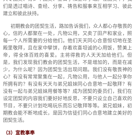
们是透过唱诗、查经、分享、祷告和服事来互相学习、彼此
建立和彼此扶持。
初期教会的团契生活，路加告诉我们，众人都心存敬畏的
心，信的人都聚在一处，凡物公用，又卖了田产和家业，照
每一个人所需要的分给他们。他们天天同心合意恒切地在圣
殿里敬拜，且在家中擘饼，存着欢喜坦诚的心用饭，赞美上
帝，得全体百姓的喜爱。主将得救的人天天加给他们。但
是，我们发现我们教会的团契生活，不是增加的，而是在减
少，为什么呢？因为团契生活出现问题。我们没有敬畏神的
心？有没有常常聚集在一起，凡物公用，与他人一起分享你
所拥有的？有没有天天与弟兄姐妹同心合意地一起敬拜？有
没有一起与弟兄姐妹用餐等等？成为团契的委员们，我们在
设定团契的内容我们要好好地反思，不要只设立自己喜欢的
节目，不要只计划吃喝玩乐而忘记敬拜等等。弟兄姐妹，初
期教会能不断地成长，是因为信徒们同心合意地建立美好的
团契生活。
（
3
）宣教事奉