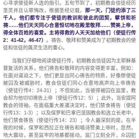
心寻求使徒新人选的指引。五旬节到了，初期教会信徒经历
圣灵并且认罪悔改，根据圣经记载，
那一天，门徒约添了三
千人，他们都专注于使徒的教训和彼此的团契，擘饼和祈
祷……他们天天同心合意恒切地在殿里敬拜……赞美上帝，
得全体百姓的喜爱。主将得救的人天天加给他们（使徒行传
2
：
41-42
，
46-47
）
。祷告、敬拜和赞美成为了初期教会的使
徒和信徒的属灵生活的重心。
当我们仔细地阅读使徒行传，初期教会信徒因为主耶稣基
督复活的关系，他们祷告和敬拜的内容变得更丰富，例如：
在面对逼迫之下，他们更显出同心祷告的特质，好像想使徒
被囚及被威胁时，教会信徒们同心合意地高声向上帝祷告
（使徒行传
4
：
24-31
）；不但如此，当彼得被囚在监里，教
会却为他切切祷告上帝（使徒行传
12
：
5
）；此外，当安提阿
教会的领袖，在面临重大差遣决定时，他们禁食祷告（使徒
行传
13
：
1-3
）；以及保罗和巴拿巴坚固教会和选立长老中，
他们禁食祷告（使徒行传
14
：
23
）；令人最深刻的是，在半
夜的时候，保罗和西拉正在祷告和唱诗赞美上帝时，忽然，
地大震动，甚至监牢的地基都摇动，监门立刻全开，众囚犯