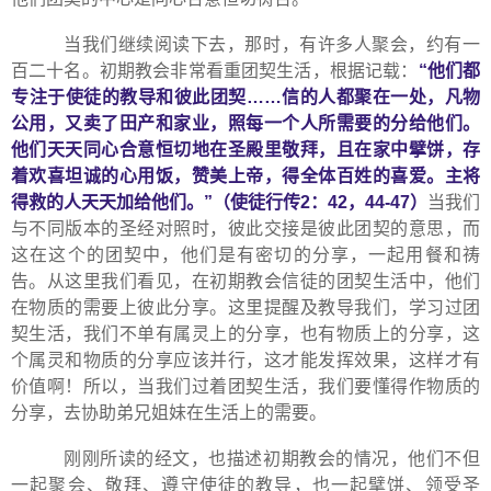
当我们继续阅读下去，那时，有许多人聚会，约有一
百二十名。初期教会非常看重团契生活，根据记载：
“
他们都
专注于使徒的教导和彼此团契
……
信的人都聚在一处，凡物
公用，又卖了田产和家业，照每一个人所需要的分给他们。
他们天天同心合意恒切地在圣殿里敬拜，且在家中擘饼，存
着欢喜坦诚的心用饭，赞美上帝，得全体百姓的喜爱。主将
得救的人天天加给他们。
”
（使徒行传
2
：
42
，
44-47
）
当我们
与不同版本的圣经对照时，彼此交接是彼此团契的意思，而
这在这个的团契中，他们是有密切的分享，一起用餐和祷
告。从这里我们看见，在初期教会信徒的团契生活中，他们
在物质的需要上彼此分享。这里提醒及教导我们，学习过团
契生活，我们不单有属灵上的分享，也有物质上的分享，这
个属灵和物质的分享应该并行，这才能发挥效果，这样才有
价值啊！所以，当我们过着团契生活，我们要懂得作物质的
分享，去协助弟兄姐妹在生活上的需要。
刚刚所读的经文，也描述初期教会的情况，他们不但
一起聚会、敬拜、遵守使徒的教导，也一起擘饼、领受圣