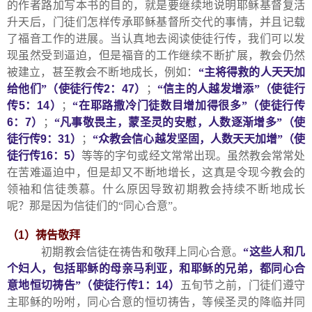
的作者路加写本书的目的，就是要继续地说明耶稣基督复活
升天后，门徒们怎样传承耶稣基督所交代的事情，并且记载
了福音工作的进展。当认真地去阅读使徒行传，我们可以发
现虽然受到逼迫，但是福音的工作继续不断扩展，教会仍然
被建立，甚至教会不断地成长，例如：
“主将得救的人天天加
给他们”（使徒行传
2
：
47
）
；
“信主的人越发增添”（使徒行
传
5
：
14
）
；
“在耶路撒冷门徒数目增加得很多”（使徒行传
6
：
7
）
；
“凡事敬畏主，蒙圣灵的安慰，人数逐渐增多”（使
徒行传
9
：
31
）
；
“众教会信心越发坚固，人数天天加增”（使
徒行传
16
：
5
）
等等的字句或经文常常出现。虽然教会常常处
在苦难逼迫中，但是却又不断地增长，这真是令现今教会的
领袖和信徒羡慕。什么原因导致初期教会持续不断地成长
呢？那是因为信徒们的“同心合意”。
（
1
）祷告敬拜
初期教会信徒在祷告和敬拜上同心合意。
“这些人和几
个妇人，包括耶稣的母亲马利亚，和耶稣的兄弟，都同心合
意地恒切祷告”（使徒行传
1
：
14
）
五旬节之前，门徒们遵守
主耶稣的吩咐，同心合意的恒切祷告，等候圣灵的降临并同