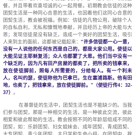
餐，并且带着欢喜坦诚的心一起用餐。初期教会信徒的这种
团契生活是一种同心合意的生活，也因着他们这同心合意的
团契生活，教会被祝福。例如：信徒的凡物公用，破除个人
的自私自利，无私和慷慨地奉献，并且经历上帝的大能与大
恩；发现信徒是没有缺乏，造成一个美好的团契生活，吸引
人来到主的面前，这都被记载起来：
“
许多信徒都一心一意，
没有一人说他的任何东西是自己的，都是大家公用。使徒以
大能见证主耶稣复活；众人也都蒙了大恩。他们当中没有一
个缺乏的，因为凡有田产房屋的都卖了，把所卖的钱拿来，
放在使徒脚前，照每人所需要的，分给每人。有一个利未
人，名叫约瑟，使徒称他为巴拿巴，生在塞浦路斯。他有田
地，也卖了，把钱拿来，放在使徒脚前。
”
（使徒行传
4
：
32-
37
）
。
在基督徒的生活中，团契生活也是不能缺少的。当我
们参与团契，那是一种相交的生活，是一种彼此交流，彼此
相爱和彼此帮助的生活。教会按照不同的年龄层组成不同的
团契，如：乐龄团契、妇女姐妹会、成年团契、青成团契、
大专团契、青少年团契、主日学和生命小组。在团契中，我