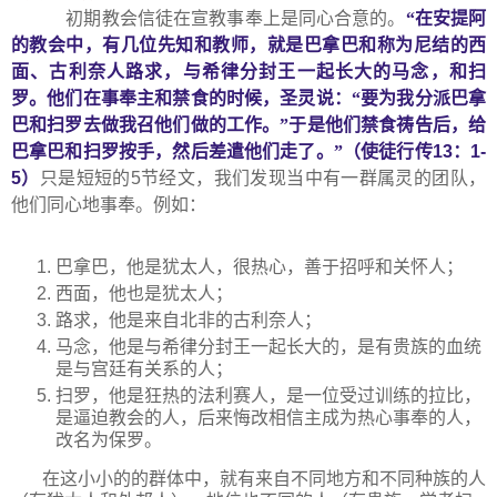
初期教会信徒在宣教事奉上是同心合意的。
“在安提阿
的教会中，有几位先知和教师，就是巴拿巴和称为尼结的西
面、古利奈人路求，与希律分封王一起长大的马念，和扫
罗。他们在事奉主和禁食的时候，圣灵说：“要为我分派巴拿
巴和扫罗去做我召他们做的工作。”于是他们禁食祷告后，给
巴拿巴和扫罗按手，然后差遣他们走了。”（使徒行传
13
：
1-
5
）
只是短短的
5
节经文，我们发现当中有一群属灵的团队，
他们同心地事奉。例如：
巴拿巴，他是犹太人，很热心，善于招呼和关怀人；
西面，他也是犹太人；
路求，他是来自北非的古利奈人；
马念，他是与希律分封王一起长大的，是有贵族的血统
是与宫廷有关系的人；
扫罗，他是狂热的法利赛人，是一位受过训练的拉比，
是逼迫教会的人，后来悔改相信主成为热心事奉的人，
改名为保罗。
在这小小的的群体中，就有来自不同地方和不同种族的人