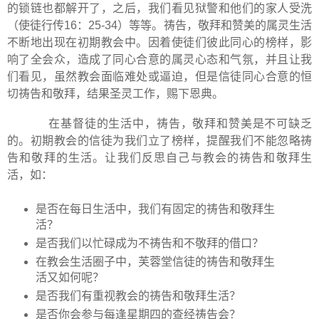
的锁链也都解开了，之后，我们看见狱警和他们的家人受洗
（使徒行传
16
：
25-34
）等等。祷告，敬拜和赞美的属灵生活
不断地出现在初期教会中。因着使徒们彼此同心的榜样，影
响了全会众，造成了同心合意的属灵心态和气氛，并且让我
们看见，虽然教会面临难处或逼迫，但是信徒同心合意的恒
切祷告和敬拜，结果圣灵工作，赐下恩典。
在基督徒的生活中，祷告，敬拜和赞美是不可缺乏
的。初期教会的信徒为我们立了榜样，提醒我们不能忽略祷
告和敬拜的生活。让我们反思自己与教会的祷告和敬拜生
活，如：
是否在每日生活中，我们有固定的祷告和敬拜生
活？
是否我们以忙碌成为不祷告和不敬拜的借口？
在教会生活圈子中，芙蓉堂信徒的祷告和敬拜生
活又如何呢？
是否我们有重视教会的祷告和敬拜生活？
是否你会参与每逢星期四的查经祷告会？