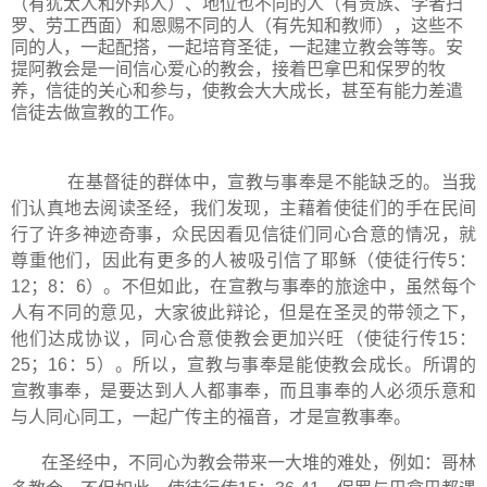
（有犹太人和外邦人）、地位也不同的人（有贵族、学者扫
罗、劳工西面）和恩赐不同的人（有先知和教师），这些不
同的人，一起配搭，一起培育圣徒，一起建立教会等等。安
提阿教会是一间信心爱心的教会，接着巴拿巴和保罗的牧
养，信徒的关心和参与，使教会大大成长，甚至有能力差遣
信徒去做宣教的工作。
在基督徒的群体中，宣教与事奉是不能缺乏的。当我
们认真地去阅读圣经，我们发现，主藉着使徒们的手在民间
行了许多神迹奇事，众民因看见信徒们同心合意的情况，就
尊重他们，因此有更多的人被吸引信了耶稣（使徒行传
5
：
12
；
8
：
6
）。不但如此，在宣教与事奉的旅途中，虽然每个
人有不同的意见，大家彼此辩论，但是在圣灵的带领之下，
他们达成协议，同心合意使教会更加兴旺（使徒行传
15
：
25
；
16
：
5
）。所以，宣教与事奉是能使教会成长。所谓的
宣教事奉，是要达到人人都事奉，而且事奉的人必须乐意和
与人同心同工，一起广传主的福音，才是宣教事奉。
在圣经中，不同心为教会带来一大堆的难处，例如：哥林